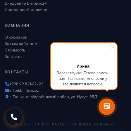
Внедрение Битрикс24
Инженерный маркетинг
КОМПАНИЯ
О компании
Как мы работаем
Стоимость
Контакты
Ирина
КОНТАКТЫ
Здравствуйте! Готова помочь
вам. Напишите мне, если у
вас появятся вопросы.
+998 99 821-12-22
info@bit-box.uz
г. Ташкент, Мирабадский район, ул. Нукус, 85/1
© 2026 Bit-box Media. Все права защищены.