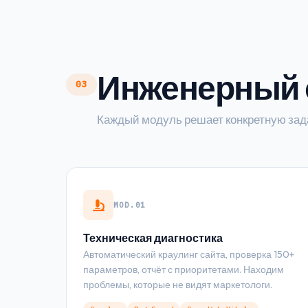
Инженерный 
03
Каждый модуль решает конкретную зад
MOD.01
Техническая диагностика
Автоматический краулинг сайта, проверка 150+
параметров, отчёт с приоритетами. Находим
проблемы, которые не видят маркетологи.