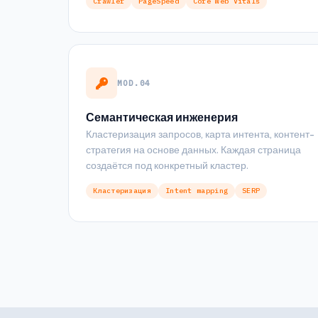
Crawler
PageSpeed
Core Web Vitals
MOD.04
Семантическая инженерия
Кластеризация запросов, карта интента, контент-
стратегия на основе данных. Каждая страница
создаётся под конкретный кластер.
Кластеризация
Intent mapping
SERP