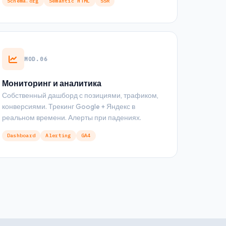
Schema.org
Semantic HTML
SSR
MOD.06
Мониторинг и аналитика
Собственный дашборд с позициями, трафиком,
конверсиями. Трекинг Google + Яндекс в
реальном времени. Алерты при падениях.
Dashboard
Alerting
GA4