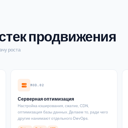
стек продвижения
ачу роста
MOD.02
Серверная оптимизация
Настройка кэширования, сжатие, CDN,
оптимизация базы данных. Делаем то, ради чего
другие нанимают отдельного DevOps.