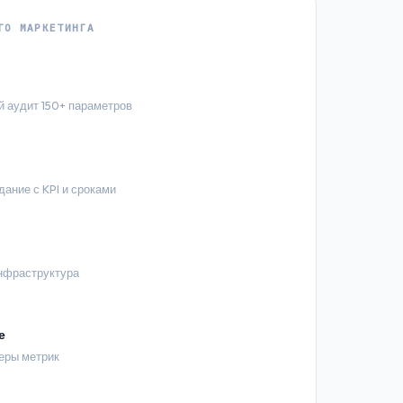
ГО МАРКЕТИНГА
 аудит 150+ параметров
дание с KPI и сроками
инфраструктура
е
еры метрик