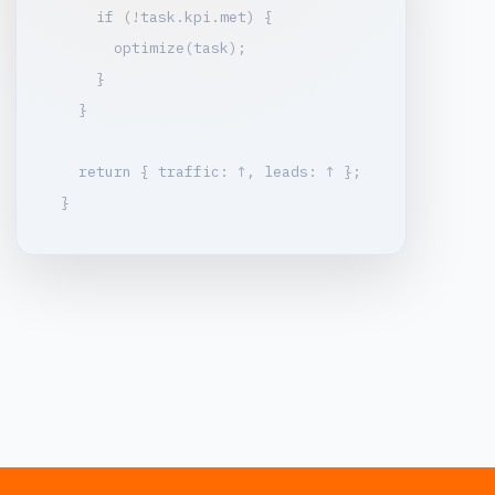
    if (!task.kpi.met) {

      optimize(task);

    }

  }

  return { traffic: ↑, leads: ↑ };

}