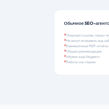
Обычное SEO-агент
Покупают ссылки, пишут т
Не могут исправить код са
Ежемесячные PDF-отчёты
Общие рекомендации
«Нужен ещё бюджет»
Работа «на глазок»