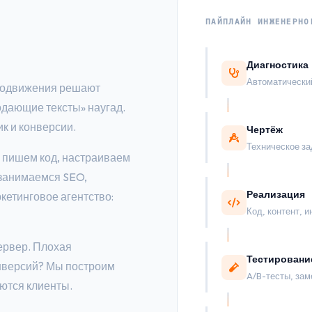
ПАЙПЛАЙН ИНЖЕНЕРНО
Диагностика
Автоматический
продвижения решают
одающие тексты» наугад.
к и конверсии.
Чертёж
Техническое за
ы пишем код, настраиваем
 занимаемся SEO,
Реализация
ркетинговое агентство:
Код, контент, 
ервер. Плохая
Тестировани
онверсий? Мы построим
A/B-тесты, зам
яются клиенты.