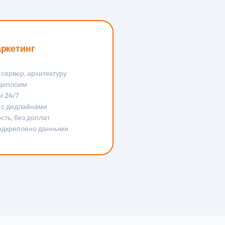
ркетинг
сервер, архитектуру
 деплоим
и 24/7
 с дедлайнами
сть, без доплат
одкреплено данными