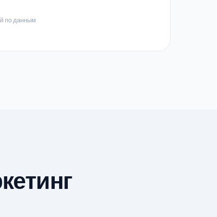
й по данным
кетинг