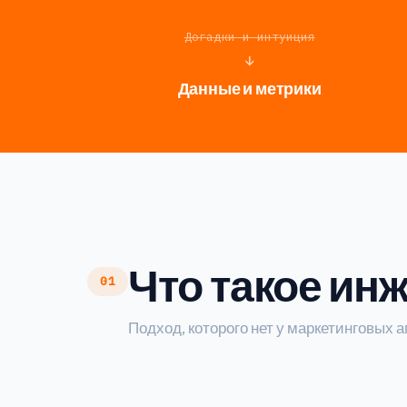
Догадки и интуиция
↓
Данные и метрики
Что такое ин
01
Подход, которого нет у маркетинговых а