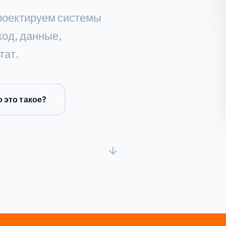
роектируем системы
код, данные,
тат.
о это такое?