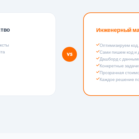
ство
Инженерный ма
ексты
Оптимизируем код, 
йта
Сами пишем код и
VS
Дашборд с данным
Конкретные задачи
Прозрачная стоимо
Каждое решение п