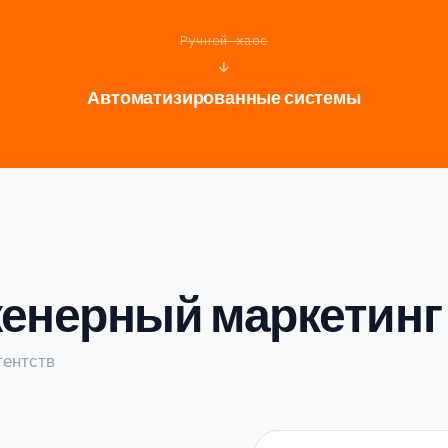
Ручной хаос
↓
Автоматизированные системы
женерный маркетинг
гентств