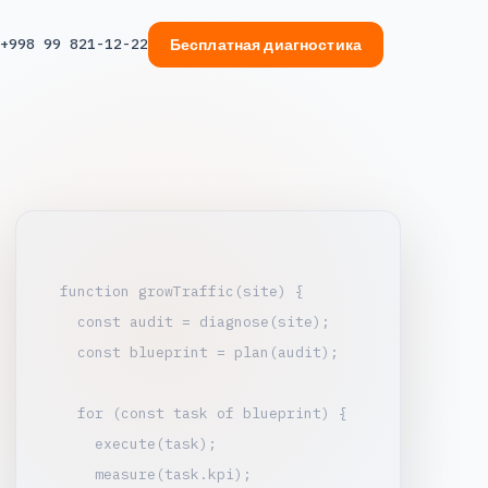
+998 99 821-12-22
Бесплатная диагностика
function growTraffic(site) {

  const audit = diagnose(site);

  const blueprint = plan(audit);

  for (const task of blueprint) {

    execute(task);

    measure(task.kpi);
