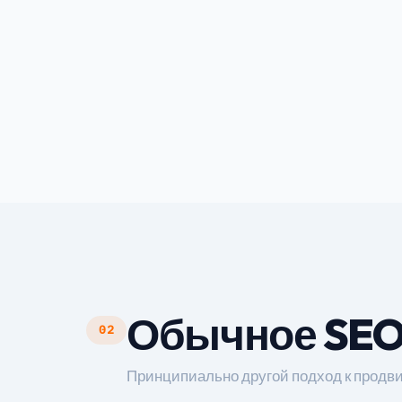
Обычное SEO
02
Принципиально другой подход к прод