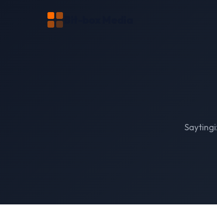
Bit-box Media
Sayting