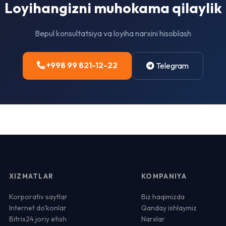
Loyihangizni muhokama qilaylik
Bepul konsultatsiya va loyiha narxini hisoblash
+998 99 821-12-22
Telegram
XIZMATLAR
KOMPANIYA
Korporativ saytlar
Biz haqimizda
Internet do'konlar
Qanday ishlaymiz
Bitrix24 joriy etish
Narxlar