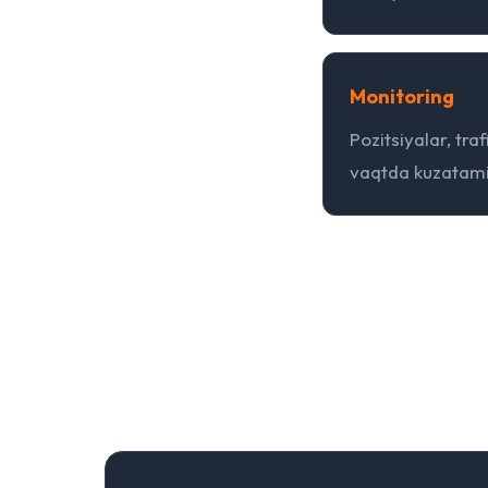
Monitoring
Pozitsiyalar, tra
vaqtda kuzatamiz