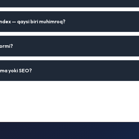
ndex — qaysi biri muhimroq?
bormi?
ama yoki SEO?