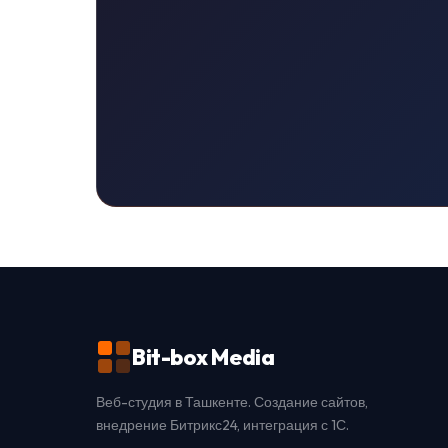
Bit-box Media
Веб-студия в Ташкенте. Создание сайтов,
внедрение Битрикс24, интеграция с 1С.