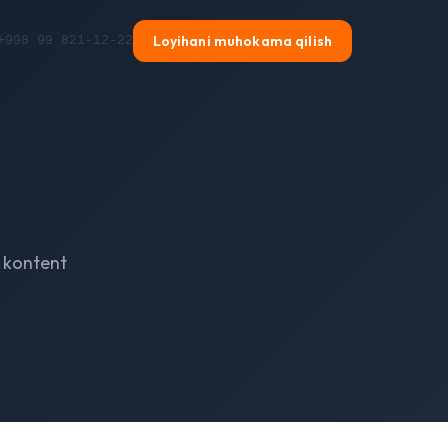
Loyihani muhokama qilish
+998 99 821-12-22
 kontent