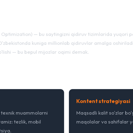
a u nima uchun kerak?
Optimization) — bu saytingizni qidiruv tizimlarida yuqori p
O'zbekistonda kuniga millionlab qidiruvlar amalga oshiriladi
'lishi — bu bepul mijozlar oqimi demak.
ndashuv
Kontent strategiyasi
a texnik muammolarni
Maqsadli kalit so'zlar bo
amiz: tezlik, mobil
maqolalar va sahifalar 
tsiya.