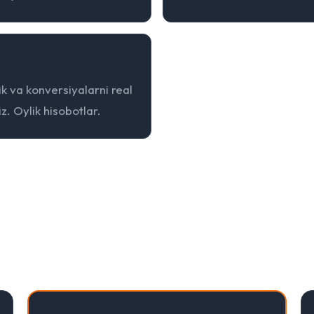
fik va konversiyalarni real
. Oylik hisobotlar.
Narxlar