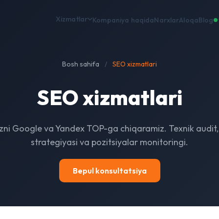
Xizmatlar
Kompaniya haqida
Narxlar
Aloqa
Blog
Bosh sahifa
/
SEO xizmatlari
SEO xizmatlari
izni Google va Yandex TOP-ga chiqaramiz. Texnik audit,
strategiyasi va pozitsiyalar monitoringi.
Bepul konsultatsiya