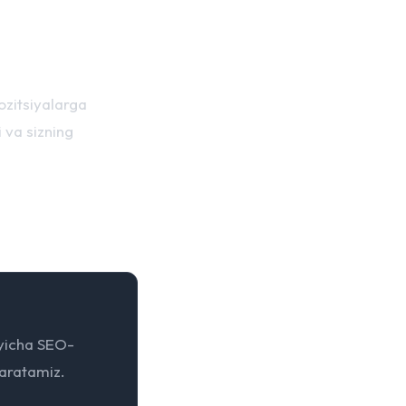
ozitsiyalarga
 va sizning
'yicha SEO-
yaratamiz.