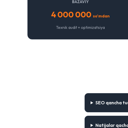
BAZAVIY
4 000 000
so'mdan
Texnik audit + optimizatsiya
Ko'p so'ral
SEO qancha tu
Natijalar qacho