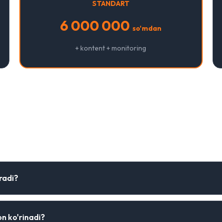
STANDART
6 000 000
so'mdan
+ kontent + monitoring
adigan savollar
radi?
n ko'rinadi?