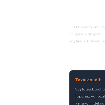
SEO nima v
SEO (Search Engine 
chiqarish jarayoni. 
saytingiz TOP-da bo
Bizning yo
Texnik audit
Saytdagi barch
topamiz va tuzat
versiya, indeksa